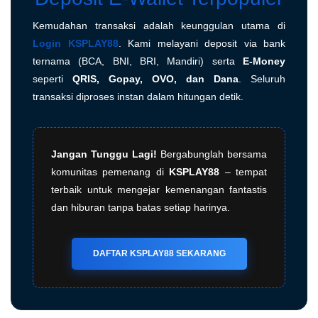
Kemudahan transaksi adalah keunggulan utama di
Login KSPLAY88
. Kami melayani deposit via bank
ternama (BCA, BNI, BRI, Mandiri) serta
E-Money
seperti
QRIS, Gopay, OVO, dan Dana
. Seluruh
transaksi diproses instan dalam hitungan detik.
Jangan Tunggu Lagi!
Bergabunglah bersama
komunitas pemenang di
KSPLAY88
– tempat
terbaik untuk mengejar kemenangan fantastis
dan hiburan tanpa batas setiap harinya.
DAFTAR KSPLAY88 SEKARANG