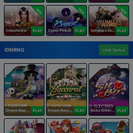
NEW
NEW
NEW
Chinchirorin
Cyber Pinball
Valhalla's Dice
PLAY
PLAY
PLAY
IDNRNG
Lihat Semua
Dream Blackjack
Dream Baccarat
Sicbo IDNArcade
PLAY
PLAY
PLAY