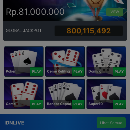
Rp.81.000.000
VIEW
800,115,492
GLOBAL JACKPOT
Poker
Ceme Keliling
Domino
PLAY
PLAY
PLAY
Ceme
Bandar Capsa
Super10
PLAY
PLAY
PLAY
IDNLIVE
Lihat Semua