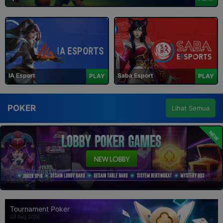
IA Esport
Saba Esport
PLAY
PLAY
POKER
Lihat Semua
NEW
Tournament Poker
09 Aug 2026