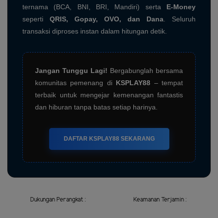
ternama (BCA, BNI, BRI, Mandiri) serta
E-Money
seperti
QRIS, Gopay, OVO, dan Dana
. Seluruh
transaksi diproses instan dalam hitungan detik.
Jangan Tunggu Lagi!
Bergabunglah bersama
komunitas pemenang di
KSPLAY88
– tempat
terbaik untuk mengejar kemenangan fantastis
dan hiburan tanpa batas setiap harinya.
DAFTAR KSPLAY88 SEKARANG
Dukungan Perangkat :
Keamanan Terjamin :