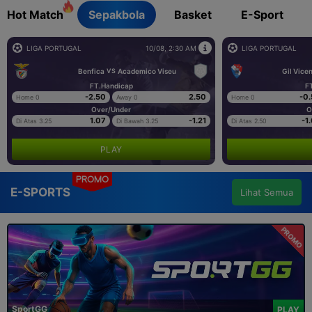
Hot Match
Sepakbola
Basket
E-Sport
LIGA PORTUGAL
10/08, 2:30 AM
UEFA SUPER CUP
Gil Vicente
VS
Rio Ave
Paris Saint Germ
FT.Handicap
F
-0.50
0.50
-0
Home 0
Away 0
Home 0
Over/Under
O
-1.06
-1.05
-1
Di Atas 2.50
Di Bawah 2.50
Di Atas 2.50
PLAY
PROMO
E-SPORTS
Lihat Semua
PROMO
SportGG
PLAY