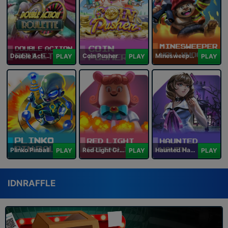
Double Action Roulette
Coin Pusher
Minesweeper Hollywood
PLAY
PLAY
PLAY
Plinko Pinball
Red Light Green Light
Haunted Haven
PLAY
PLAY
PLAY
IDNRAFFLE