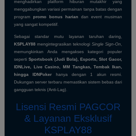
menghadirkan platform hiburan mutakhir yang
menggabungkan variasi permainan tanpa batas dengan
program
promo bonus harian
dan event musiman
yang sangat kompetitif.
Sebagai standar mutu layanan taruhan daring,
KSPLAY88
mengintegrasikan teknologi
Single Sign-On
,
memungkinkan Anda mengakses kategori populer
seperti
Sportsbook (Judi Bola), Esports, Slot Gacor,
IDNLive, Live Casino, MM Tangkas, Tembak Ikan,
hingga IDNPoker
hanya dengan 1 akun resmi.
Dukungan server terbaru memastikan sistem bebas dari
gangguan teknis (Anti-Lag).
Lisensi Resmi PAGCOR
& Layanan Eksklusif
KSPLAY88