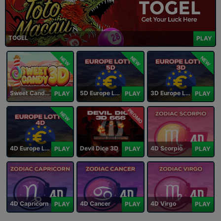
TOGEL
PLAY
NEW
NEW
NEW
Sweet Candy 3D
5D Europe Lotto
3D Europe Lotto
PLAY
PLAY
PLAY
PROMO
NEW
4D Europe Lotto
Devil Dice 3D
4D Scorpio
PLAY
PLAY
PLAY
4D Capricorn
4D Cancer
4D Virgo
PLAY
PLAY
PLAY