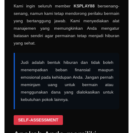
Kami ingin seluruh member
KSPLAY88
bersenang-
senang, namun kami tetap mendorong perilaku bermain
yang bertanggung jawab. Kami menyediakan alat
manajemen yang memungkinkan Anda mengatur
batasan sendiri agar permainan tetap menjadi hiburan
yang sehat.
Judi adalah bentuk hiburan dan tidak boleh
menempatkan beban finansial maupun
emosional pada kehidupan Anda. Jangan pernah
meminjam uang untuk bermain atau
menggunakan dana yang dialokasikan untuk
kebutuhan pokok lainnya.
SELF-ASSESSMENT