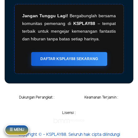
Jangan Tunggu Lagi!
Bergabunglah bersama
komunitas pemenang di
KSPLAY88
– tempat
terbaik untuk mengejar kemenangan fantastis
dan hiburan tanpa batas setiap harinya.
DAFTAR KSPLAY88 SEKARANG
Dukungan Perangkat :
Keamanan Terjamin :
Lisensi :
☰ MENU
Copyright © - KSPLAY88. Seluruh hak cipta dilindungi