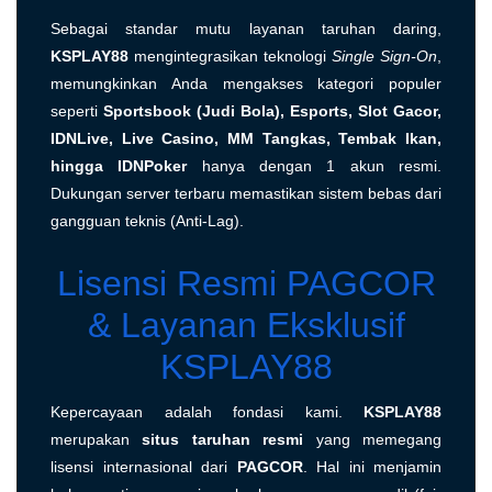
Sebagai standar mutu layanan taruhan daring,
KSPLAY88
mengintegrasikan teknologi
Single Sign-On
,
memungkinkan Anda mengakses kategori populer
seperti
Sportsbook (Judi Bola), Esports, Slot Gacor,
IDNLive, Live Casino, MM Tangkas, Tembak Ikan,
hingga IDNPoker
hanya dengan 1 akun resmi.
Dukungan server terbaru memastikan sistem bebas dari
gangguan teknis (Anti-Lag).
Lisensi Resmi PAGCOR
& Layanan Eksklusif
KSPLAY88
Kepercayaan adalah fondasi kami.
KSPLAY88
merupakan
situs taruhan resmi
yang memegang
lisensi internasional dari
PAGCOR
. Hal ini menjamin