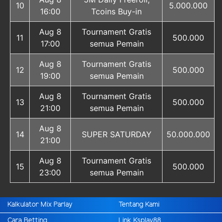
10
5.000.000
16:00
Tcoins Buy-in
Aug 8
Tournament Gratis
11
500.000
17:00
semua Pemain
Aug 8
Tournament Gratis
12
500.000
19:00
semua Pemain
Aug 8
Tournament Gratis
13
500.000
21:00
semua Pemain
Aug 8
14
SUPER SATURDAY
50.000.000
21:00
Aug 8
Tournament Gratis
15
500.000
23:00
semua Pemain
Kalkulator Mix Parlay
Tentang Kami
Cara Betting
Link Ksplay88