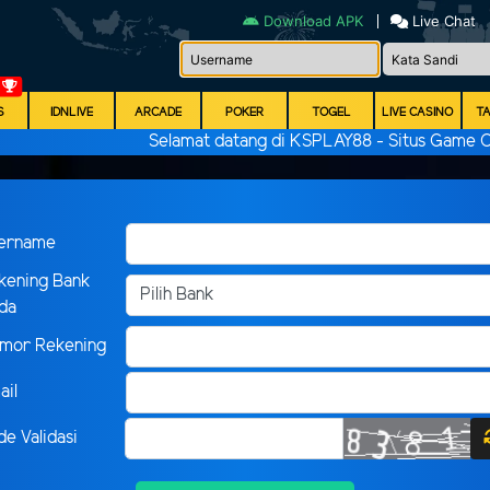
Download APK
Live Chat
O
S
IDNLIVE
ARCADE
POKER
TOGEL
LIVE CASINO
T
Selamat datang di KSPLAY88 - Situs Game Online Terle
ername
kening Bank
da
mor Rekening
ail
e Validasi