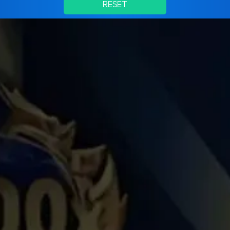
RESET