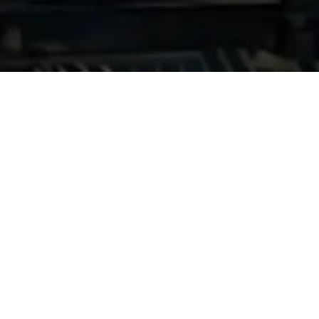
🔥RTP GACOR
⚽️Jadwal Sportbook