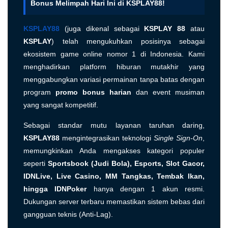
Bonus Melimpah Hari Ini di KSPLAY88!
KSPLAY88
(juga dikenal sebagai
KSPLAY 88
atau
KSPLAY
) telah mengukuhkan posisinya sebagai
ekosistem game online nomor 1 di Indonesia. Kami
menghadirkan platform hiburan mutakhir yang
menggabungkan variasi permainan tanpa batas dengan
program
promo bonus harian
dan event musiman
yang sangat kompetitif.
Sebagai standar mutu layanan taruhan daring,
KSPLAY88
mengintegrasikan teknologi
Single Sign-On
,
memungkinkan Anda mengakses kategori populer
seperti
Sportsbook (Judi Bola), Esports, Slot Gacor,
IDNLive, Live Casino, MM Tangkas, Tembak Ikan,
hingga IDNPoker
hanya dengan 1 akun resmi.
Dukungan server terbaru memastikan sistem bebas dari
gangguan teknis (Anti-Lag).