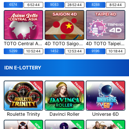
6574
9083
8288
6:52:43
28:52:43
8:52:43
TOTO Central Asia
4D TOTO Saigon POOLS
4D TOTO Taipei POOLS
5299
1452
9196
10:52:43
12:53:43
10:18:43
IDN E-LOTTERY
PROMO
PROMO
PROMO
Roulette Trinity
Davinci Roller
Universe 6D
NEW
NEW
NEW