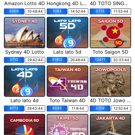
Amazon Lotto 4D
Hongkong 4D Lotto
4D TOTO SINGAPORE POOLS
8308
1083
0715
10:48:43
14:52:43
11:53:43
Sydney 4D Lotto
Lato lato 5d
Toto Saigon 5D
3712
31912
12471
29:42:43
26:48:43
30:33:43
Lato lato 4d
Toto Taiwan 4D
4D TOTO Jowo POOLS
8773
6345
2259
29:43:43
11:8:43
12:52:43