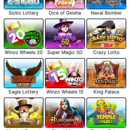
Sicbo Lottery
Dice of Geisha
Naval Bomber
Winzo Wheels 20
Super Magic 5D
Crazy Lotto
Eagle Lottery
Winzo Wheels 15
King Palace